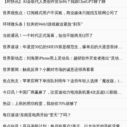
【时快讯】AI会取代人类创作音乐吗？我跟ChatGPT聊了聊
世界观焦点：订阅模式用户不买账，商业媒体只能找互联网公司了
环球微头条丨狂奔的Web3游戏被迫紧急“刹车”
当前通讯！一个时代正式落幕，短信不能再充Q币了
世界速读：年退货50亿的SHEIN算是模范生，爆单后的大退货吞掉卖家21%利润
世界新动态：刘海屏iPhone用上灵动岛：越狱软件开发者推出“灵动刘海”
世界要闻：触底反弹？小鹏对市场的诚意还得再看看
焦点热文：苹果官网下单排队到明年？这些年轻人选择「魔改版」iPhone 14 Pro
今日讯！中国厂商赢麻了，比亚迪动力电池装机量4次反超LG新能源，专家：并非偶然
热议：上班的用功程度，我劝你70%就够了
每日速读!东南亚电商开始“变天”了吗？
焦点短讯！亚马逊新计划：每月给用户2美元，以允许监控手机流量