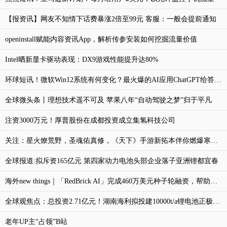
【报资讯】网友不知情下话费暴涨2倍至99元 客服：一般会提前通知
openinstall赋能内容资讯App，解析传参安装如何挖掘流量价值
Intel晒新显卡驱动表现：DX9游戏性能提升达80%
环球短讯！微软Win12系统有何变化？最火爆的AI应用ChatGPT给答案了
全球微头条丨理想技术遥不可及 苹果八年“自动驾驶之梦”归于平凡
注资3000万元！厚普股份在成都投资成立集氢科技公司
关注：星火燎荒野，圣魂佑真修，《天下》手游新拓本伴你燃爆寒冬！
全球报道:拟斥资165亿元 第四家动力电池头部企业落子亚洲锂都宜春
海外new things｜「RedBrick AI」完成460万美元种子轮融资，帮助临床人工智能快速处理数据
全球观焦点：总投资2.71亿元！湖南海利拟投建10000t/a锂电池正极材料技改项目
老年UP主“占领”B站