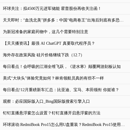
环球关注：拟4500万元进军储能 霍普股份再收关注函！
天天即时：“血洗北美”拼多多：中国“电商卷王”出海后到底有多恐怖？
为新冠准备的家庭药物中，这几个需要特别注意
【天天播资讯】最强 AI ChatGPT 真要取代程序员？
海外存在政策风险 硅片价格继续下跌（12.7）
每日看点！会呼吸的江湖全维飞跃，《逆水寒》颠覆网游刻板认知
美式“大块头”体验究竟如何？林肯领航员真的有些不一样
每日看点!12月重磅新车汇总：比亚迪、宝马、本田领衔 你挺谁？
观察：必应国际版入口_Bing国际版搜索引擎入口
钉钉直播悬浮窗怎么设置？钉钉直播开启悬浮窗的方法
环球滚动:RedmiBook Pro15怎么用U盘重装？RedmiBook Pro15使用U盘重装系统的方法