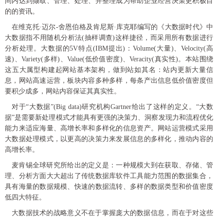
间内达到撷取、管理、处理、并整理成为帮助企业经营决策更积极目
的的资讯。
在维克托·迈尔-舍恩伯格及肯尼斯·库克耶编写的《大数据时代》中
大数据指不用随机分析法(抽样调查)这样捷径，而采用所有数据进行
分析处理。大数据的5V特点(IBM提出)：Volume(大量)、Velocity(高
速)、Variety(多样)、Value(低价值密度)、Veracity(真实
性
)。本站围绕
这五大属型构建起网站基本架构，做到站如其名：站内更新大量信
息，网站高速运营，板块内容多种多样，每条产出信息低价值密度但
要积少成多，网站内容保证其真实
性
。
对于“大数据”(Big data)研究机构Gartner给出了这样的定义。“大数
据”是需要新处理模式才能具有更强的决策力、洞察发现力和流程优化
能力来适应海量、高增长率和多样化的信息资产。网站运营模式采用
大数据处理模式，以更高的决策力来发展信息的多样化，推动内容的
高增长率。
麦肯锡全球研究所给出的定义是：一种规模大到在获取、存储、管
理、分析方面
大大
超出了传统数据库软件工具能力范围的数据集合，
具有海量的数据规模、快速的数据流转、多样的数据类型和价值密度
低四大特征。
大数据技术的战略意义不在于掌握庞大的数据信息，而在于对这些